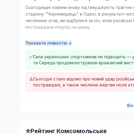
Сьогоднішні новини знову підтверджують трагічні н
стадіону "Чорноморець" в Одесі, в результаті чог
численних атак, які відбулися за ніч, коли російські
постраждали покупці на ринку.
На фоні цих нападів, президент Зеленський анонсув
Показати повністю ↓
викликів. Ситуація в Україні залишається напружено
неможливо уникнути жертв серед цивільного насе
✅
Сила українських спортсменів не підводить — у 
та Середа продемонстрували вражаючий виступ
Утім, не всі новини сьогодні похмурі. У спорті наш
продемонструвала рішучу перемогу на тенісному т
⚠️
Сьогодні стало відомо про новий удар російсь
бойового духу українців, але й для підкреслення н
постраждалі, а також численні жертви після ата
Коронавірус і його наслідки продовжують впливати 
найскладніші часи. Це доводить й опора на спорти
Вс
за Україну.
⭐
Рейтинг Комсомольське