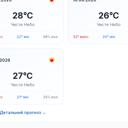
28°C
26°C
Чисте Небо
Чисте Небо
кс
22° мін
48% вол.
32° макс
20° мін
.2026
27°C
Чисте Небо
кс
21° мін
34% вол.
Детальний прогноз →