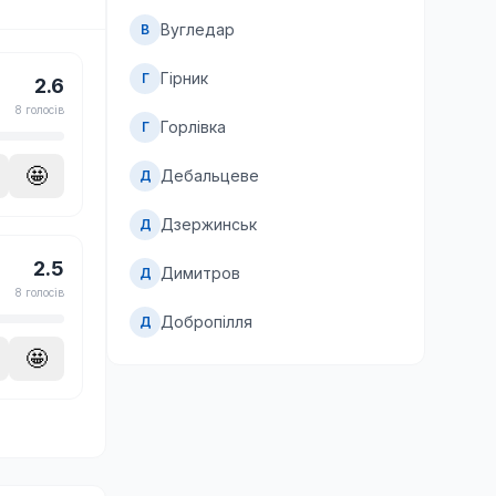
Вугледар
В
Гірник
Г
2.6
8 голосів
Горлівка
Г
🤩
Дебальцеве
Д
Дзержинськ
Д
2.5
Димитров
Д
8 голосів
Добропілля
Д
🤩