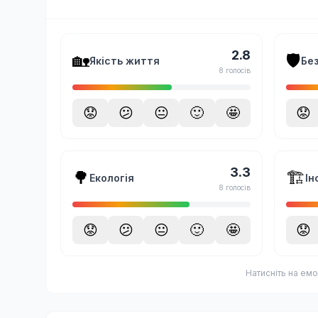
2.8
🏡
🛡️
Якість життя
Бе
8 голосів
😟
😕
😐
🙂
🤩
😟
3.3
🌳
🏗️
Екологія
Ін
8 голосів
😟
😕
😐
🙂
🤩
😟
Натисніть на емо