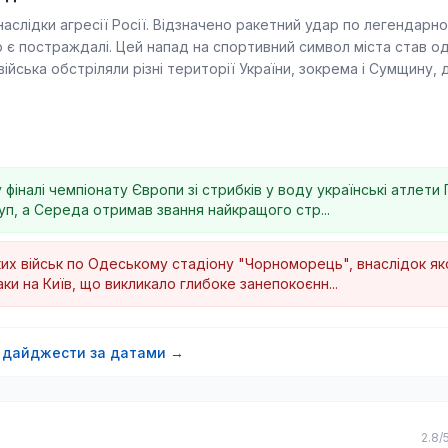
аслідки агресії Росії. Відзначено ракетний удар по легендарн
о є постраждалі. Цей напад на спортивний символ міста став од
 війська обстріляли різні території України, зокрема і Сумщину, 
ав кадрові зміни у ЗСУ, що свідчить про необхідність адаптаці
ю: повітряні сили відзначили відбиття значної кількості дронів,
лення.
фіналі чемпіонату Європи зі стрибків у воду українські атлети
, а Середа отримав звання найкращого стр...
і герої продовжують радувати успіхами, зокрема, Еліна Світолін
урнірі в Торонто. Ці досягнення є важливими не лише для під
ких військ по Одеському стадіону "Чорноморець", внаслідок як
ашої сили та непереможності на міжнародній арені.
ки на Київ, що викликало глибоке занепокоєнн...
на світ, але українське суспільство проявляє витривалість у
вні досягнення та зусилля наших захисників, які продовжують 
і дайджести за датами →
2.8/