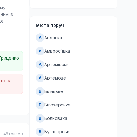
ому
ним із
де
Міста поруч
Авдіївка
А
ї до нових
 але
Амвросіївка
А
 Гриценко
Артемівськ
А
а
тримки
Артемове
А
ого є
Білицьке
Б
боротьбу
Білозерське
Б
Волноваха
В
Вуглегірськ
В
5 · 48 голосів