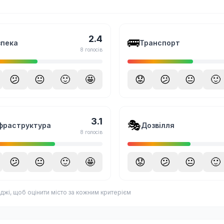
2.4
🚌
зпека
Транспорт
8 голосів
😕
😐
🙂
🤩
😟
😕
😐
🙂
3.1
🎭
фраструктура
Дозвілля
8 голосів
😕
😐
🙂
🤩
😟
😕
😐
🙂
джі, щоб оцінити місто за кожним критерієм