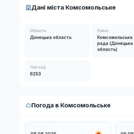
Дані міста Комсомольське
Область
Район
Донецька область
Комсомольська 
рада (Донецька
область)
Тел. код
6253
Погода в Комсомольське
08.08.2026
09.08